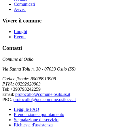
Comunicati
Avvisi
Vivere il comune
Luoghi
Eventi
Contatti
Comune di Osilo
Via Sanna Tolu n. 30 - 07033 Osilo (SS)
Codice fiscale: 80005910908
P.IVA: 00292620903
Tel: +390793242259
Email:
protocollo@comune.osilo.ss.it
PEC:
protocollo@pec.comune.osilo.ss.it
Leggi le FAQ
Prenotazione appuntamento
Segnalazione disservizio
Richiesta d'assistenza