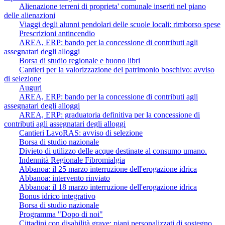
Alienazione terreni di proprieta' comunale inseriti nel piano
delle alienazioni
Viaggi degli alunni pendolari delle scuole locali: rimborso spese
Prescrizioni antincendio
AREA, ERP: bando per la concessione di contributi agli
assegnatari degli alloggi
Borsa di studio regionale e buono libri
Cantieri per la valorizzazione del patrimonio boschivo: avviso
di selezione
Auguri
AREA, ERP: bando per la concessione di contributi agli
assegnatari degli alloggi
AREA, ERP: graduatoria definitiva per la concessione di
contributi agli assegnatari degli alloggi
Cantieri LavoRAS: avviso di selezione
Borsa di studio nazionale
Divieto di utilizzo delle acque destinate al consumo umano.
Indennità Regionale Fibromialgia
Abbanoa: il 25 marzo interruzione dell'erogazione idrica
Abbanoa: intervento rinviato
Abbanoa: il 18 marzo interruzione dell'erogazione idrica
Bonus idrico integrativo
Borsa di studio nazionale
Programma "Dopo di noi"
Cittadini con disabilità grave: piani personalizzati di sostegno