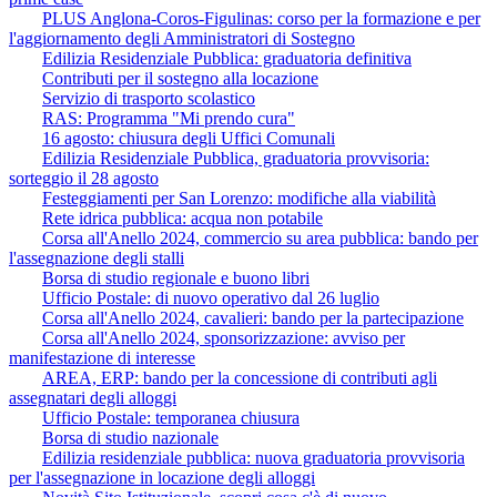
PLUS Anglona-Coros-Figulinas: corso per la formazione e per
l'aggiornamento degli Amministratori di Sostegno
Edilizia Residenziale Pubblica: graduatoria definitiva
Contributi per il sostegno alla locazione
Servizio di trasporto scolastico
RAS: Programma "Mi prendo cura"
16 agosto: chiusura degli Uffici Comunali
Edilizia Residenziale Pubblica, graduatoria provvisoria:
sorteggio il 28 agosto
Festeggiamenti per San Lorenzo: modifiche alla viabilità
Rete idrica pubblica: acqua non potabile
Corsa all'Anello 2024, commercio su area pubblica: bando per
l'assegnazione degli stalli
Borsa di studio regionale e buono libri
Ufficio Postale: di nuovo operativo dal 26 luglio
Corsa all'Anello 2024, cavalieri: bando per la partecipazione
Corsa all'Anello 2024, sponsorizzazione: avviso per
manifestazione di interesse
AREA, ERP: bando per la concessione di contributi agli
assegnatari degli alloggi
Ufficio Postale: temporanea chiusura
Borsa di studio nazionale
Edilizia residenziale pubblica: nuova graduatoria provvisoria
per l'assegnazione in locazione degli alloggi