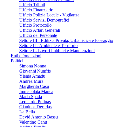
Ufficio Tributi
Ufficio Finanziario
Ufficio Polizia Locale - Vigilanza
Ufficio Servizi Demografici
Ufficio Protocollo
Ufficio Affari Generali
Ufficio del Personale
Settore III - Edilizia Privata, Urbanistica e Paesaggio
Settore II - Ambiente e Territorio
Settore I - Lavori Pubblici e Manutenzioni
Enti e fondazioni
Politici
Simona Nonna
Giovanni Nunfris
Ylenia Amadu
Andrea Mura
Margherita Casu
Immacolata Manca
Marta Spada
Leonardo Pulinas
Gianluca Derudas
Isa Bella
Devid Antonio Bassu
Valentino Canu