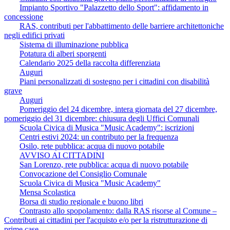
Impianto Sportivo "Palazzetto dello Sport": affidamento in
concessione
RAS, contributi per l'abbattimento delle barriere architettoniche
negli edifici privati
Sistema di illuminazione pubblica
Potatura di alberi sporgenti
Calendario 2025 della raccolta differenziata
Auguri
Piani personalizzati di sostegno per i cittadini con disabilità
grave
Auguri
Pomeriggio del 24 dicembre, intera giornata del 27 dicembre,
pomeriggio del 31 dicembre: chiusura degli Uffici Comunali
Scuola Civica di Musica "Music Academy": iscrizioni
Centri estivi 2024: un contributo per la frequenza
Osilo, rete pubblica: acqua di nuovo potabile
AVVISO AI CITTADINI
San Lorenzo, rete pubblica: acqua di nuovo potabile
Convocazione del Consiglio Comunale
Scuola Civica di Musica "Music Academy"
Mensa Scolastica
Borsa di studio regionale e buono libri
Contrasto allo spopolamento: dalla RAS risorse al Comune –
Contributi ai cittadini per l'acquisto e/o per la ristrutturazione di
prime case