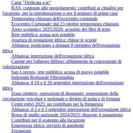
Carta "Dedicata a te"
RAS, contrasto allo spopolamento: contributi ai cittadini per
l'acquisto, per la ristrutturazione o per il restauro di prime case
Temporanea chiusura dell'ecocentro comunale
Ecocentro Comunale: dal 23 ottobre temporanea chiusura
Anno scolastico 2025/2026: acquisto dei libri di testo
Rete pubblica: acqua non potabile
Assenza di erogazione idrica: chiuse le scuole
Abbanoa: posticipato a domani il ripristino dell'erogazione
idrica
Abbanoa: interruzione dell'erogazione idrica
Casette per l'albergo diffuso: affidamento in concessione di
valorizzazione
San Lorenzo, rete pubblica: acqua di nuovo potabile
Indennità Regionale Fibromialgia
Abbanoa: il 19 e il 20 settembre interruzione dell'erogazione
idrica
Zona cimitero, operazioni di disgaggio: sospensione della
circolazione veicolare e pedonale e divieto di sosta e di fermata
Centri estivi 2025: un contributo per la frequenza
Abbanoa: il 2 e il 3 settembre interruzione dell'erogazione idrica
Borsa di studio nazionale 2024/2025: disposto il pagamento
Contributi per il sostegno alla locazione
Emergenza idrica: servizio di autobotte
Ferragosto