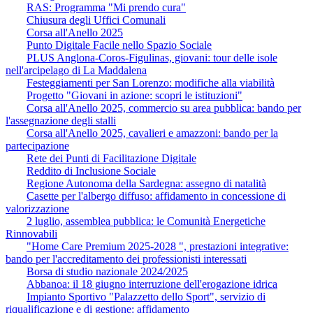
RAS: Programma "Mi prendo cura"
Chiusura degli Uffici Comunali
Corsa all'Anello 2025
Punto Digitale Facile nello Spazio Sociale
PLUS Anglona-Coros-Figulinas, giovani: tour delle isole
nell'arcipelago di La Maddalena
Festeggiamenti per San Lorenzo: modifiche alla viabilità
Progetto "Giovani in azione: scopri le istituzioni"
Corsa all'Anello 2025, commercio su area pubblica: bando per
l'assegnazione degli stalli
Corsa all'Anello 2025, cavalieri e amazzoni: bando per la
partecipazione
Rete dei Punti di Facilitazione Digitale
Reddito di Inclusione Sociale
Regione Autonoma della Sardegna: assegno di natalità
Casette per l'albergo diffuso: affidamento in concessione di
valorizzazione
2 luglio, assemblea pubblica: le Comunità Energetiche
Rinnovabili
"Home Care Premium 2025-2028 ", prestazioni integrative:
bando per l'accreditamento dei professionisti interessati
Borsa di studio nazionale 2024/2025
Abbanoa: il 18 giugno interruzione dell'erogazione idrica
Impianto Sportivo "Palazzetto dello Sport", servizio di
riqualificazione e di gestione: affidamento