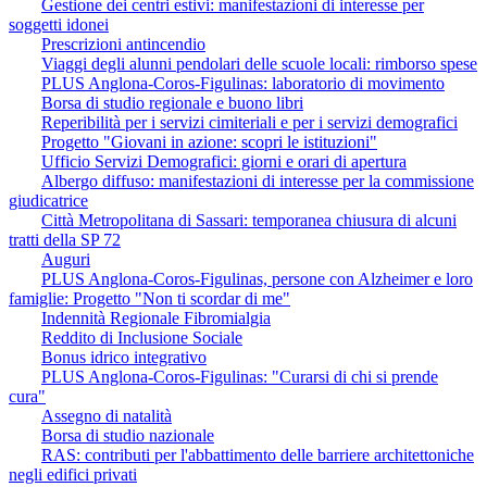
Gestione dei centri estivi: manifestazioni di interesse per
soggetti idonei
Prescrizioni antincendio
Viaggi degli alunni pendolari delle scuole locali: rimborso spese
PLUS Anglona-Coros-Figulinas: laboratorio di movimento
Borsa di studio regionale e buono libri
Reperibilità per i servizi cimiteriali e per i servizi demografici
Progetto "Giovani in azione: scopri le istituzioni"
Ufficio Servizi Demografici: giorni e orari di apertura
Albergo diffuso: manifestazioni di interesse per la commissione
giudicatrice
Città Metropolitana di Sassari: temporanea chiusura di alcuni
tratti della SP 72
Auguri
PLUS Anglona-Coros-Figulinas, persone con Alzheimer e loro
famiglie: Progetto "Non ti scordar di me"
Indennità Regionale Fibromialgia
Reddito di Inclusione Sociale
Bonus idrico integrativo
PLUS Anglona-Coros-Figulinas: "Curarsi di chi si prende
cura"
Assegno di natalità
Borsa di studio nazionale
RAS: contributi per l'abbattimento delle barriere architettoniche
negli edifici privati