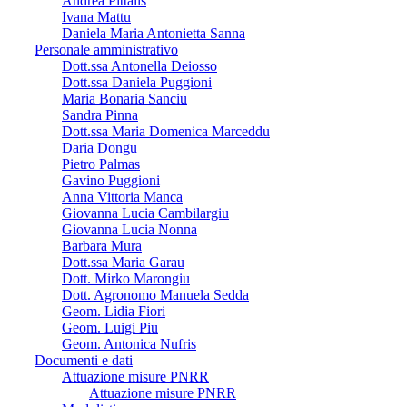
Andrea Pittalis
Ivana Mattu
Daniela Maria Antonietta Sanna
Personale amministrativo
Dott.ssa Antonella Deiosso
Dott.ssa Daniela Puggioni
Maria Bonaria Sanciu
Sandra Pinna
Dott.ssa Maria Domenica Marceddu
Daria Dongu
Pietro Palmas
Gavino Puggioni
Anna Vittoria Manca
Giovanna Lucia Cambilargiu
Giovanna Lucia Nonna
Barbara Mura
Dott.ssa Maria Garau
Dott. Mirko Marongiu
Dott. Agronomo Manuela Sedda
Geom. Lidia Fiori
Geom. Luigi Piu
Geom. Antonica Nufris
Documenti e dati
Attuazione misure PNRR
Attuazione misure PNRR