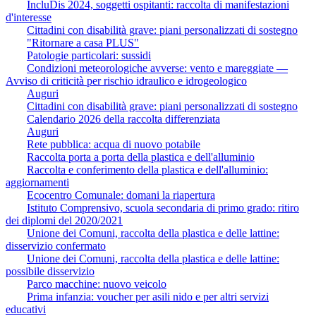
IncluDis 2024, soggetti ospitanti: raccolta di manifestazioni
d'interesse
Cittadini con disabilità grave: piani personalizzati di sostegno
"Ritornare a casa PLUS"
Patologie particolari: sussidi
Condizioni meteorologiche avverse: vento e mareggiate —
Avviso di criticità per rischio idraulico e idrogeologico
Auguri
Cittadini con disabilità grave: piani personalizzati di sostegno
Calendario 2026 della raccolta differenziata
Auguri
Rete pubblica: acqua di nuovo potabile
Raccolta porta a porta della plastica e dell'alluminio
Raccolta e conferimento della plastica e dell'alluminio:
aggiornamenti
Ecocentro Comunale: domani la riapertura
Istituto Comprensivo, scuola secondaria di primo grado: ritiro
dei diplomi del 2020/2021
Unione dei Comuni, raccolta della plastica e delle lattine:
disservizio confermato
Unione dei Comuni, raccolta della plastica e delle lattine:
possibile disservizio
Parco macchine: nuovo veicolo
Prima infanzia: voucher per asili nido e per altri servizi
educativi