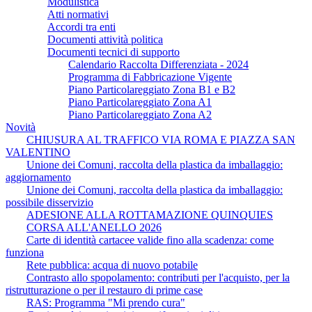
Modulistica
Atti normativi
Accordi tra enti
Documenti attività politica
Documenti tecnici di supporto
Calendario Raccolta Differenziata - 2024
Programma di Fabbricazione Vigente
Piano Particolareggiato Zona B1 e B2
Piano Particolareggiato Zona A1
Piano Particolareggiato Zona A2
Novità
CHIUSURA AL TRAFFICO VIA ROMA E PIAZZA SAN
VALENTINO
Unione dei Comuni, raccolta della plastica da imballaggio:
aggiornamento
Unione dei Comuni, raccolta della plastica da imballaggio:
possibile disservizio
ADESIONE ALLA ROTTAMAZIONE QUINQUIES
CORSA ALL'ANELLO 2026
Carte di identità cartacee valide fino alla scadenza: come
funziona
Rete pubblica: acqua di nuovo potabile
Contrasto allo spopolamento: contributi per l'acquisto, per la
ristrutturazione o per il restauro di prime case
RAS: Programma "Mi prendo cura"