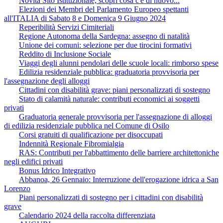
Novità Sito Istituzionale, scopri cosa c'è di nuovo...
Elezioni dei Membri del Parlamento Europeo spettanti
all'ITALIA di Sabato 8 e Domenica 9 Giugno 2024
Reperibilità Servizi Cimiteriali
Regione Autonoma della Sardegna: assegno di natalità
Unione dei comuni: selezione per due tirocini formativi
Reddito di Inclusione Sociale
Viaggi degli alunni pendolari delle scuole locali: rimborso spese
Edilizia residenziale pubblica: graduatoria provvisoria per
l'assegnazione degli alloggi
Cittadini con disabilità grave: piani personalizzati di sostegno
Stato di calamità naturale: contributi economici ai soggetti
privati
Graduatoria generale provvisoria per l'assegnazione di alloggi
di edilizia residenziale pubblica nel Comune di Osilo
Corsi gratuiti di qualificazione per disoccupati
Indennità Regionale Fibromialgia
RAS: Contributi per l'abbattimento delle barriere architettoniche
negli edifici privati
Bonus Idrico Integrativo
Abbanoa, 26 Gennaio: Interruzione dell'erogazione idrica a San
Lorenzo
Piani personalizzati di sostegno per i cittadini con disabilità
grave
Calendario 2024 della raccolta differenziata