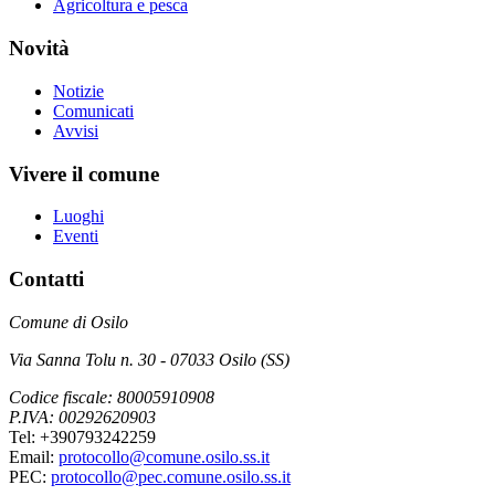
Agricoltura e pesca
Novità
Notizie
Comunicati
Avvisi
Vivere il comune
Luoghi
Eventi
Contatti
Comune di Osilo
Via Sanna Tolu n. 30 - 07033 Osilo (SS)
Codice fiscale: 80005910908
P.IVA: 00292620903
Tel: +390793242259
Email:
protocollo@comune.osilo.ss.it
PEC:
protocollo@pec.comune.osilo.ss.it